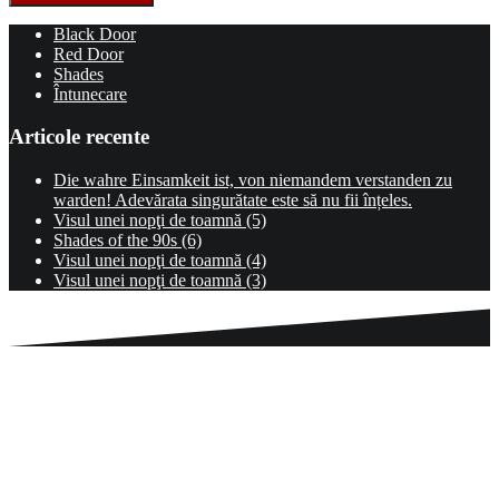
Black Door
Red Door
Shades
Întunecare
Articole recente
Die wahre Einsamkeit ist, von niemandem verstanden zu
warden! Adevărata singurătate este să nu fii înțeles.
Visul unei nopţi de toamnă (5)
Shades of the 90s (6)
Visul unei nopţi de toamnă (4)
Visul unei nopţi de toamnă (3)