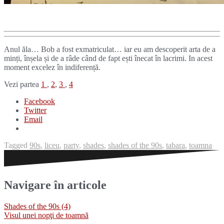
Anul ăla… Bob a fost exmatriculat… iar eu am descoperit arta de a
minți, înșela și de a râde când de fapt ești înecat în lacrimi. In acest
moment excelez în indiferență.
Vezi partea
1
,
2
,
3
,
4
Facebook
Twitter
Email
Tagged
90s
,
liceu
,
party
,
shades
,
shades of the 90s
,
tabara
,
toamna
Navigare în articole
Shades of the 90s (4)
Visul unei nopţi de toamnă