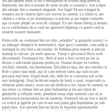
Mi-am amintit subit că nu o menajasem în scurtul timp petrecut
împreună, dar nici n-aveam de unde să ştiu ce poamă e. Am scăpat
din situaţie într-o manieră elegantă. Am fugit! M-am refugiat în
noaptea aia în camera tipei care servea la cantină. La sfatul ei, am
căutat-o a doua zi pe domnişoara cu pricina şi am reglat conturile,
aşa că toate părţile au avut de câştigat. Eu am rămas întreg şi netuns,
ea cu celebritatea de-o vară iar agresorii băştinaşi cu green card la
seratele noastre dansante.
Petrecerile au continuat într-un ritm „ameţitor” şi grupului nostru i s-
au adăugat olimpicii la matematică, nişte greci cuminţei, cam urâţi şi
neiniţiaţi în arta fină a alcoolului. Se îmbătau prea repede şi plecau
leşinaţi la culcare, pe unde apucau. Totuşi o grecoaică făcea notă
discordantă. Frumuşică foc. Bob al meu a fost cucerit pe loc şi
făcuse o adevărată pasiune pentru ea. Numai despre ea vorbea,
oricând, oriunde, ma înnebunise. Îmi plăcea tipa, dar am conchis că
Bob o place mai mult, aşa că i-am netezit calea aşa cum m-am
priceput mai bine. După două zile, idila lor se consuma sub ochii
mei indulgenţi. Deşi încălcam regula de bază a casei, respectată cu
sfinţenie până atunci, seara aia am dedicat-o lor. Ajuns în cameră, m-
am retras cu chitara într-un plan îndepărtat şi mi-am văzut de
gândurile şi riffurile mele, păstrând totuşi nişte armonii care să se
potrivească momentului lor de tandreţe. Parteneri mi-au fost o sticlă
cu vodcă şi ţigările pe care le-am mai putut găsi împrăştiate pe sub
patul meu. Am adormit într-un târziu în foşnetul aşternuturilor