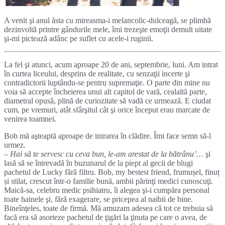
A venit şi anul ăsta cu mireasma-i melancolic-dulceagă, se plimbă
dezinvoltă printre gândurile mele, îmi trezeşte emoţii demult uitate
şi-mi pictează adânc pe suflet cu acele-i ruginii.
La fel şi atunci, acum aproape 20 de ani, septembrie, luni. Am intrat
în curtea liceului, desprins de realitate, cu senzaţii incerte şi
contradictorii luptându-se pentru supremaţie. O parte din mine nu
voia să accepte încheierea unui alt capitol de vară, cealaltă parte,
diametral opusă, plină de curiozitate să vadă ce urmează. E ciudat
cum, pe vremuri, atât sfârşitul cât şi orice început erau marcate de
venirea toamnei.
Bob mă aşteaptă aproape de intrarea în clădire. Îmi face semn să-l
urmez.
– Hai să te servesc cu ceva bun, le-am arestat de la bătrânu’…
şi
lasă să se întrevadă în buzunarul de la piept al gecii de blugi
pachetul de Lucky fără filtru. Bob, my bestest friend, frumușel, finuț
și stilat, crescut într-o familie bună, ambii părinţi medici cunoscuţi.
Maică-sa, celebru medic psihiatru, îi alegea şi-i cumpăra personal
toate hainele şi, fără exagerare, se pricepea al naibii de bine.
Bineînţeles, toate de firmă. Mă amuzam adesea că tot ce trebuia să
facă era să asorteze pachetul de ţigări la ţinuta pe care o avea, de