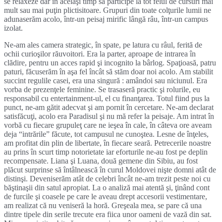
se relaxeze dar în acelaşi timp să participe la tot felul de cursuri mai
mult sau mai puţin plictisitoare. Grupuri din toate colţurile lumii ne
adunaserăm acolo, într-un peisaj mirific lângă râu, într-un campus
izolat.
Ne-am ales camera strategic, în spate, pe latura cu râul, ferită de
ochii curioşilor răuvoitori. Era la parter, aproape de intrarea în
clădire, pentru un acces rapid şi incognito la bârlog. Spaţioasă, patru
paturi, făcuserăm în aşa fel încât să stăm doar noi acolo. Am stabilit
succint regulile casei, era una singură : amândoi sau niciunul. Era
vorba de prezenţele feminine. Se trasaseră practic şi rolurile, eu
responsabil cu entertainment-ul, el cu finanţarea. Totul fiind pus la
punct, ne-am gătit adecvat şi am pornit în cercetare. Ne-am declarat
satisfăcuţi, acolo era Paradisul şi nu mă refer la peisaje. Am intrat în
vorbă cu fiecare grupuleţ care ne ieşea în cale, în câteva ore aveam
deja “intrările” făcute, tot campusul ne cunoştea. Lesne de înţeles,
am profitat din plin de libertate, în fiecare seară. Petrecerile noastre
au prins în scurt timp notorietate iar eforturile ne-au fost pe deplin
recompensate. Liana şi Luana, două gemene din Sibiu, au fost
plăcut surprinse să întâlnească în curul Moldovei nişte domni atât de
distinşi. Deveniserăm atât de celebri încât ne-am trezit peste noi cu
băştinaşii din satul apropiat. La o analiză mai atentă şi, ţinând cont
de furcile şi coasele pe care le aveau drept accesorii vestimentare,
am realizat că nu veniseră la horă. Greşeala mea, se pare că una
dintre tipele din serile trecute era fiica unor oameni de vază din sat.