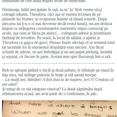
frământate de cele două trupuri avide de lubricitate.
Dimineaţa, bătăi precipitate în uşă, ta-su’ lu’ Bob venise să-şi
culeagă odrasla. Theodora, căci aşa se numea fecioara de pe
plaiurile lui Homer, se evaporase înainte să răsară soarele. După
plecarea lui (cu o zi mai devreme decât restul lumii), mi-am dedicat
timpul cu strângerea coordonatelor oamenilor mişto cunoscuţi pe
acolo, aşa cum se făcea pe atunci… culegeam adrese şi promisiuni
fierbinţi de revedere. Pe seară, la focul de tabără, a apărut şi
Theodora cu gaşca de greci. Păreau foarte afectaţi că se termină totul
iar lacrimile lor în momentul despărţirii erau sincere. Am făcut
schimb de adrese, ne-am îmbrăţişat şi ne-am pupat prelung, laolaltă
şi separat, cu fiecare în parte. Aveam tren spre Bucureşti într-o oră.
Bob se apropie ţinând o sticlă şi două pahare, le trânteşte pe masă în
faţa mea, mă strânge puternic în braţe şi mă sarută ruseşte.
– La mulţi ani, bătrâne! A fost ziua ta de naştere, ieri !!! Credeai că
am uitat?
Şi totuşi de ce mă simţeam vinovat? La două săptămâni după
reîntoarcerea acasă, am avut parte de o confesiune, în plic: