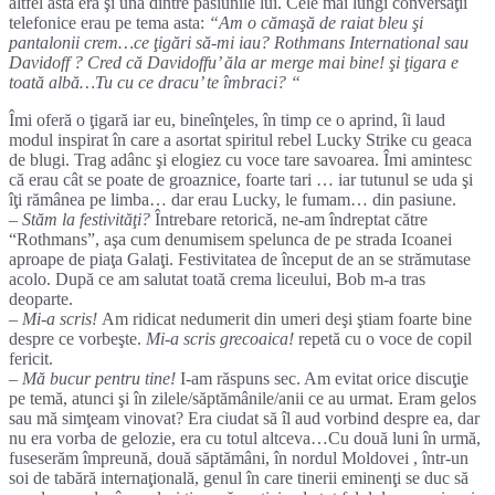
altfel asta era şi una dintre pasiunile lui. Cele mai lungi conversaţii
telefonice erau pe tema asta:
“Am o cămaşă de raiat bleu şi
pantalonii crem…ce ţigări să-mi iau? Rothmans International sau
Davidoff ? Cred că Davidoffu’ ăla ar merge mai bine! şi ţigara e
toată albă…Tu cu ce dracu’ te îmbraci? “
Îmi oferă o ţigară iar eu, bineînţeles, în timp ce o aprind, îi laud
modul inspirat în care a asortat spiritul rebel Lucky Strike cu geaca
de blugi. Trag adânc şi elogiez cu voce tare savoarea. Îmi amintesc
că erau cât se poate de groaznice, foarte tari … iar tutunul se uda şi
îţi rămânea pe limba… dar erau Lucky, le fumam… din pasiune.
– Stăm la festivităţi?
Întrebare retorică, ne-am îndreptat către
“Rothmans”, aşa cum denumisem spelunca de pe strada Icoanei
aproape de piaţa Galaţi. Festivitatea de început de an se strămutase
acolo. După ce am salutat toată crema liceului, Bob m-a tras
deoparte.
– Mi-a scris!
Am ridicat nedumerit din umeri deşi ştiam foarte bine
despre ce vorbeşte.
Mi-a scris grecoaica!
repetă cu o voce de copil
fericit.
– Mă bucur pentru tine!
I-am răspuns sec. Am evitat orice discuţie
pe temă, atunci şi în zilele/săptămânile/anii ce au urmat. Eram gelos
sau mă simţeam vinovat? Era ciudat să îl aud vorbind despre ea, dar
nu era vorba de gelozie, era cu totul altceva…Cu două luni în urmă,
fuseserăm împreună, două săptămâni, în nordul Moldovei , într-un
soi de tabără internaţională, genul în care tinerii eminenţi se duc să