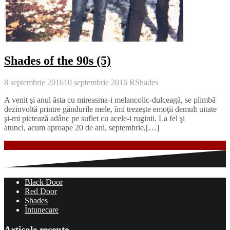
Shades of the 90s (5)
8 septembrie 2016
10 septembrie 2016
R
Shades
A venit şi anul ăsta cu mireasma-i melancolic-dulceagă, se plimbă
dezinvoltă printre gândurile mele, îmi trezeşte emoţii demult uitate
şi-mi pictează adânc pe suflet cu acele-i ruginii. La fel şi
atunci, acum aproape 20 de ani, septembrie,[…]
Citește continuarea …
Black Door
Red Door
Shades
Întunecare
Articole recente